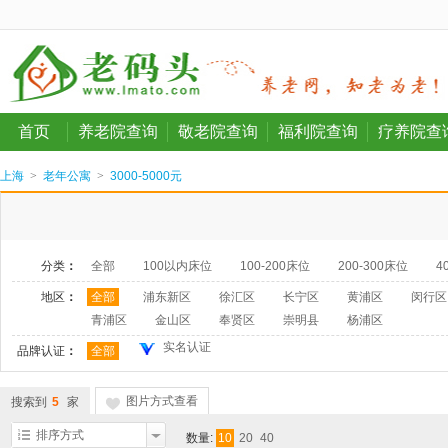
首页
养老院查询
敬老院查询
福利院查询
疗养院查
上海
>
老年公寓
>
3000-5000元
分类
：
全部
100以内床位
100-200床位
200-300床位
4
地区
：
全部
浦东新区
徐汇区
长宁区
黄浦区
闵行区
青浦区
金山区
奉贤区
崇明县
杨浦区
实名认证
品牌认证
：
全部
图片方式查看
搜索到
5
家
排序方式
数量:
10
20
40