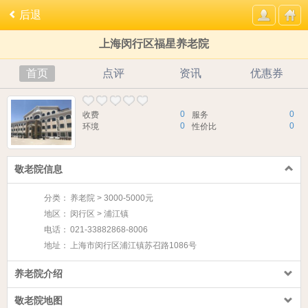
后退
上海闵行区福星养老院
首页
点评
资讯
优惠券
0
0
收费
服务
0
0
环境
性价比
敬老院信息
分类：
养老院 > 3000-5000元
地区：
闵行区 > 浦江镇
电话：
021-33882868-8006
地址：
上海市闵行区浦江镇苏召路1086号
养老院介绍
敬老院地图