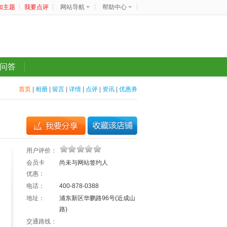
加主题
我要点评
网站导航
帮助中心
问答
首页
|
相册
|
留言
|
详情
|
点评
|
资讯
|
优惠券
用户评价：
会员卡
尚未与网站签约
人
优惠：
电话：
400-878-0388
地址：
浦东新区华鹏路96号(近成山
路)
交通路线：