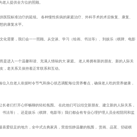
老人提供全方位的照顾。
医院标准治疗的延续。 各种慢性疾病的家庭治疗、外科手术的术后恢复、康复、
理想的康复水平。
文化需要，我们会一一照顾。从交谈、学习（绘画、书法等）、到娱乐（棋牌、电影
是进入一个温馨和谐、充满人情味的大 家庭。 老人将拥有新的朋友、新的人际关
朋友，老关系又保持着正常联系和互动。
位入住老人依据时令节气和身心状态调配每位营养餐点，确保老人吃的营养健康，
长者们打开心怀畅聊的轻松氛围。 在此他们可以结交新朋友、建立新的人际关系，
、书法等）、还是娱乐（棋牌、电影等）我们都会有专业心理护理人员全程陪同和监
喜爱驻足的地方，全中式古典家具，营造恬静温馨的氛围， 赏画、品茗、切磋棋