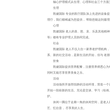
轴心护理模式从生理、心理和社会三个方面为
生理
凯健国际 专业的医疗团队加上先进的设备提供
理疗，我们都竭诚为您提供， 帮助您能达到最
心理
凯健国际 老人的喜、怒、哀、乐及其他精神
等）都有专业护理人员协同完成。
社会
凯健国际 老人不仅入住一家养老护理机构，而
系、新的社交活动，是新生活的开始，但与 老
饮食
凯健国际提供营养配餐，注册营养师悉心为每
同时又能尽享世界美食之乐。
活动
活动场所开放而恬静的活动环境，营造一个让
开始一段崭新的生活。无论是交谈、学习（绘画
护。
休闲一隅位于走廊一角的休闲空间，是老人最
艺、忆往昔， 尽享美好人生。