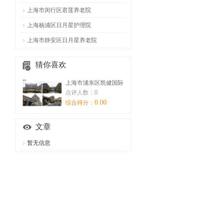
(近成山路)
徐汇区华展东路33号
上海市闵行区君莲养老院
（近龙吴路）
闵行区沪光路225号
上海杨浦区日月星护理院
杨浦区松花江路127
上海市静安区日月星养老院
号
上海市静安区余姚路3
猜你喜欢
38号
上海市浦东区凯健国际
点评人数：0
0.00
综合得分：
文章
暂无信息