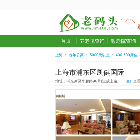
首页
养老院查询
敬老院查询
上海
>
老年公寓
>
5000元以上
>
400-500床位
上海市浦东区凯健国际
地址：浦东新区华鹏路96号(近成山路)
查