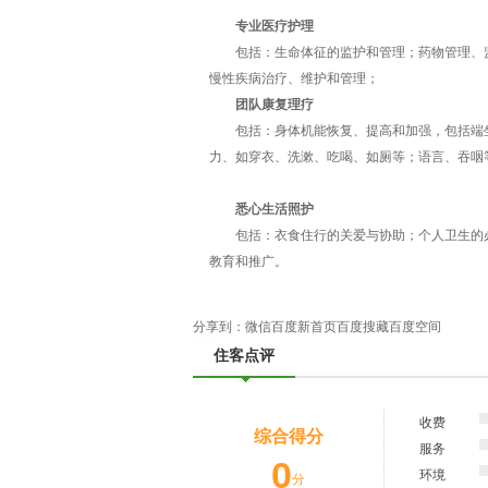
专业医疗护理
包括：生命体征的监护和管理；药物管理、监
慢性疾病治疗、维护和管理；
团队康复理疗
包括：身体机能恢复、提高和加强，包括端坐
力、如穿衣、洗漱、吃喝、如厕等；语言、吞咽
悉心生活照护
包括：衣食住行的关爱与协助；个人卫生的必
教育和推广。
分享到：
微信
百度新首页
百度搜藏
百度空间
住客点评
收费
综合得分
服务
0
环境
分