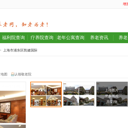
增
福利院查询
疗养院查询
老年公寓查询
养老资讯
养老
>
上海市浦东区凯健国际
看地图
认领敬老院
上传图片
更多图片
共(2)张