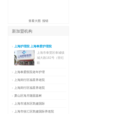
查看大图
报错
新加盟机构
上海护理院 上海奉爱护理院
上海市奉贤区奉城镇
城大路182号（世纪
联
上海奉爱医院老年护理
上海市奉贤区奉城镇
上海闵行区福星养老院
城大路182号（世纪
上海市闵行区浦江镇
上海闵行区福星养老院
联
苏召路1086号
闵行区浦江镇苏召路1
萧山区海月随园嘉树
086号（近江月路地
萧山区建设一路
上海市浦东区凯健国际
浦东新区华鹏路96号
上海市徐汇区凯健国际养老院