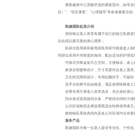
康复健身中心宽敞舒适的康复室内，由专业康复师
目）”、“语言康复”、“心理辅导”等各项康复
凯健国际起居介绍
房间每位老人将享有属于自己的独立私密居室
在此得以最完善的身心调养；
卧床分医用床和家用床医用床可根据老人病情
同部位采用不同密度的海绵，配合适当的护理实
可移式升降桌架不占空间，方便移动，床上就
家俱全部圆角设计，尺寸高度符合老人需求。
卫生间无障碍设计，专用抗菌扶手，可旋转，
洗手台轮椅可自由推进，满足使用轮椅老人
浴凳专用方便老人坐享洗浴，充分放松身心
挡水条浴室高级挡水条，严密挡水同时方便
公共区域每层走廊设置既适合轮椅使用者又方
救助响应系统房间内及各公共区域均分布着紧
服务产品
凯健国际为每一位老人提供专业化、个性化、