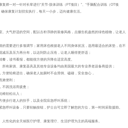
一对一针对长辈进行“关节-肢体训练（PT项目）”、“手脑配合训练（OT项
活动。确保康复计划切实执行，每天一小步，迈向健康生活。
。大气舒适的空间，配以古朴淳静的装修风格，点缀生机盎然的绿色植物，让老人
的需要进行多项调节；家用床也根据老人不同身体状况，选用最适合的床垫，在不
现减压及压力再分布，以达到防止压疮，让老人睡得更舒适；
餐，读书看报，都能很方便的升降在适宜高度。
所有家俱、康复器具及其他专业设备均由美国最大的专业养老设备商提供；
方便轮椅进出，确保老人如厕时不会滑倒、磕碰，安全放心，
洗漱便利；
，不因洗浴而疲惫；
轮椅轻松出入；
便步行老人的扶手，以及全院应急呼叫系统；
急呼叫设备，只要轻触按钮，护士台可立即了解您的方位，第一时间采取援助。
人性化的全天候医疗护理、康复理疗、生活护理为主的高端服务。